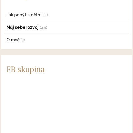
Jak pobýt s dětmi
(4)
Můj seberozvoj
(49)
O mně
(3)
FB skupina