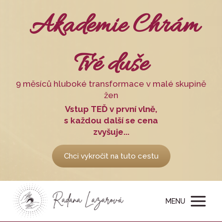
Akademie Chrám
Tvé duše
9 měsíců hluboké transformace v malé skupině
žen
Vstup TEĎ v první vlně,
s každou další se cena
zvyšuje...
Chci vykročit na tuto cestu
MENU