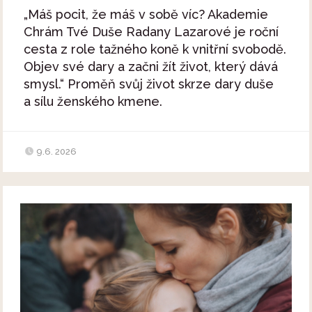
„Máš pocit, že máš v sobě víc? Akademie
Chrám Tvé Duše Radany Lazarové je roční
cesta z role tažného koně k vnitřní svobodě.
Objev své dary a začni žít život, který dává
smysl.“ Proměň svůj život skrze dary duše
a sílu ženského kmene.
9.6. 2026