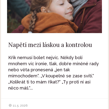
Napětí mezi láskou a kontrolou
Křik nemusí bolet nejvíc. Někdy bolí
mnohem víc ironie, tlak, dobře míněné rady
nebo věta pronesená „jen tak
mimochodem“. „V koupelně se zase svítí.“
„Kolikrát ti to mám říkat?“ „Ty proti ní asi
něco máš.“...
11.5. 2026