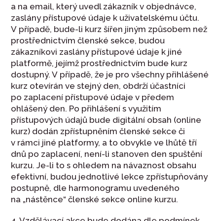
a na email, který uvedl zákazník v objednávce,
zaslány přístupové údaje k uživatelskému účtu.
V případě, bude-li kurz šířen jiným způsobem než
prostřednictvím členské sekce, budou
zákazníkovi zaslány přístupové údaje k jiné
platformě, jejímž prostřednictvím bude kurz
dostupný. V případě, že je pro všechny přihlášené
kurz otevírán ve stejný den, obdrží účastníci
po zaplacení přístupové údaje v předem
ohlášený den. Po přihlášení s využitím
přístupových údajů bude digitální obsah (online
kurz) dodán zpřístupněním členské sekce či
v rámci jiné platformy, a to obvykle ve lhůtě tří
dnů po zaplacení, není-li stanoven den spuštění
kurzu. Je-li to s ohledem na návaznost obsahu
efektivní, budou jednotlivé lekce zpřístupňovány
postupně, dle harmonogramu uvedeného
na „nástěnce“ členské sekce online kurzu.
4. Vzdělávací akce bude dodána dle podmínek