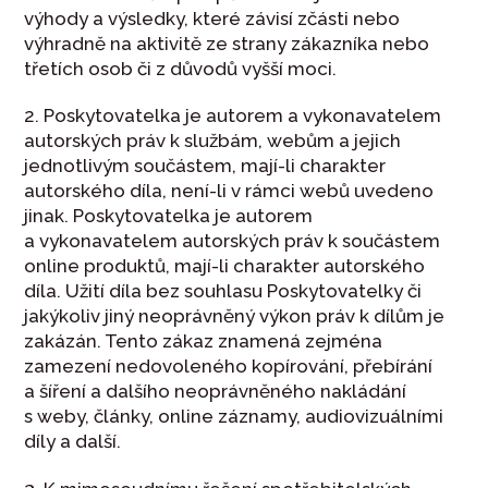
výhody a výsledky, které závisí zčásti nebo
výhradně na aktivitě ze strany zákazníka nebo
třetích osob či z důvodů vyšší moci.
2. Poskytovatelka je autorem a vykonavatelem
autorských práv k službám, webům a jejich
jednotlivým součástem, mají-li charakter
autorského díla, není-li v rámci webů uvedeno
jinak. Poskytovatelka je autorem
a vykonavatelem autorských práv k součástem
online produktů, mají-li charakter autorského
díla. Užití díla bez souhlasu Poskytovatelky či
jakýkoliv jiný neoprávněný výkon práv k dílům je
zakázán. Tento zákaz znamená zejména
zamezení nedovoleného kopírování, přebírání
a šíření a dalšího neoprávněného nakládání
s weby, články, online záznamy, audiovizuálními
díly a další.