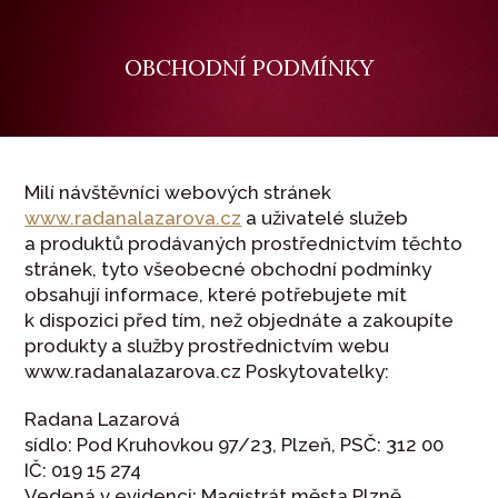
OBCHODNÍ PODMÍNKY
Milí návštěvníci webových stránek
www.radanalazarova.cz
a uživatelé služeb
a produktů prodávaných prostřednictvím těchto
stránek, tyto všeobecné obchodní podmínky
obsahují informace, které potřebujete mít
k dispozici před tím, než objednáte a zakoupíte
produkty a služby prostřednictvím webu
www.radanalazarova.cz Poskytovatelky:
Radana Lazarová
sídlo: Pod Kruhovkou 97/23, Plzeň, PSČ: 312 00
IČ: 019 15 274
Vedená v evidenci: Magistrát města Plzně.