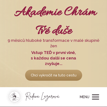
Akademie Chrám
Tvé duše
9 měsíců hluboké transformace v malé skupině
žen
Vstup TEĎ v první vlně,
s každou další se cena
zvyšuje...
Chci vykročit na tuto cestu
MENU