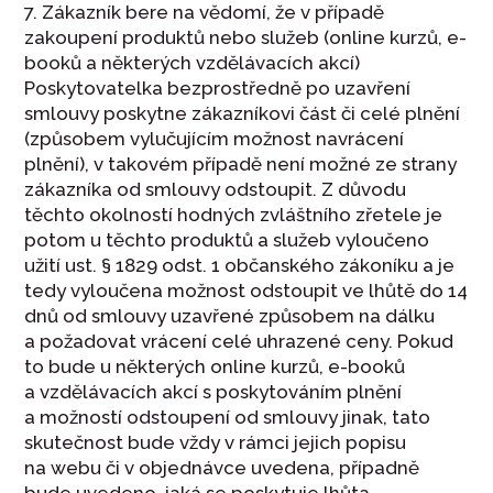
7. Zákazník bere na vědomí, že v případě
zakoupení produktů nebo služeb (online kurzů, e-
booků a některých vzdělávacích akcí)
Poskytovatelka bezprostředně po uzavření
smlouvy poskytne zákazníkovi část či celé plnění
(způsobem vylučujícím možnost navrácení
plnění), v takovém případě není možné ze strany
zákazníka od smlouvy odstoupit. Z důvodu
těchto okolností hodných zvláštního zřetele je
potom u těchto produktů a služeb vyloučeno
užití ust. § 1829 odst. 1 občanského zákoníku a je
tedy vyloučena možnost odstoupit ve lhůtě do 14
dnů od smlouvy uzavřené způsobem na dálku
a požadovat vrácení celé uhrazené ceny. Pokud
to bude u některých online kurzů, e-booků
a vzdělávacích akcí s poskytováním plnění
a možností odstoupení od smlouvy jinak, tato
skutečnost bude vždy v rámci jejich popisu
na webu či v objednávce uvedena, případně