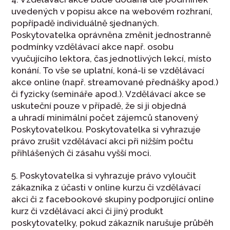
uvedených v popisu akce na webovém rozhraní,
popřípadě individuálně sjednaných.
Poskytovatelka oprávněna změnit jednostranně
podmínky vzdělávací akce např. osobu
vyučujícího lektora, čas jednotlivých lekcí, místo
konání. To vše se uplatní, koná-li se vzdělávací
akce online (např. streamované přednášky apod.)
či fyzicky (semináře apod.). Vzdělávací akce se
uskuteční pouze v případě, že si ji objedná
a uhradí minimální počet zájemců stanovený
Poskytovatelkou. Poskytovatelka si vyhrazuje
právo zrušit vzdělávací akci při nižším počtu
přihlášených či zásahu vyšší moci.
5. Poskytovatelka si vyhrazuje právo vyloučit
zákazníka z účasti v online kurzu či vzdělávací
akci či z facebookové skupiny podporující online
kurz či vzdělávací akci či jiný produkt
poskytovatelky, pokud zákazník narušuje průběh