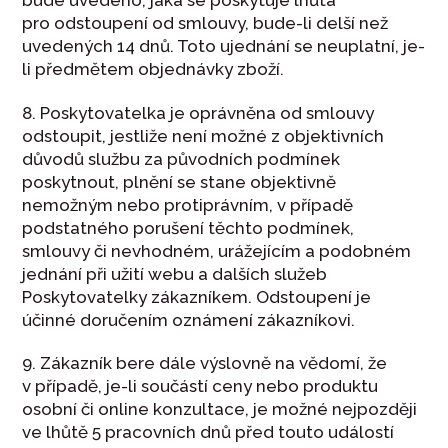
bude uvedeno, jaká se poskytuje lhůta
pro odstoupení od smlouvy, bude-li delší než
uvedených 14 dnů. Toto ujednání se neuplatní, je-
li předmětem objednávky zboží.
8. Poskytovatelka je oprávněna od smlouvy
odstoupit, jestliže není možné z objektivních
důvodů službu za původních podmínek
poskytnout, plnění se stane objektivně
nemožným nebo protiprávním, v případě
podstatného porušení těchto podmínek,
smlouvy či nevhodném, urážejícím a podobném
jednání při užití webu a dalších služeb
Poskytovatelky zákazníkem. Odstoupení je
účinné doručením oznámení zákazníkovi.
9. Zákazník bere dále výslovně na vědomí, že
v případě, je-li součástí ceny nebo produktu
osobní či online konzultace, je možné nejpozději
ve lhůtě 5 pracovních dnů před touto událostí