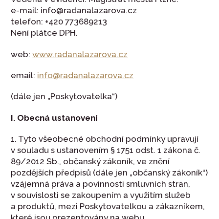
e-mail: info@radanalazarova.cz
telefon: +420 773689213
Není plátce DPH.
web:
www.radanalazarova.cz
email:
info@radanalazarova.cz
(dále jen „Poskytovatelka“)
I. Obecná ustanovení
1. Tyto všeobecné obchodní podmínky upravují
v souladu s ustanovením § 1751 odst. 1 zákona č.
89/2012 Sb., občanský zákoník, ve znění
pozdějších předpisů (dále jen „občanský zákoník“)
vzájemná práva a povinnosti smluvních stran,
v souvislosti se zakoupením a využitím služeb
a produktů, mezi Poskytovatelkou a zákazníkem,
které jsou prezentovány na webu