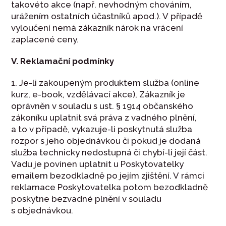
takovéto akce (např. nevhodným chováním,
urážením ostatních účastníků apod.). V případě
vyloučení nemá zákazník nárok na vrácení
zaplacené ceny.
V. Reklamační podmínky
1. Je-li zakoupeným produktem služba (online
kurz, e-book, vzdělávací akce), Zákazník je
oprávněn v souladu s ust. § 1914 občanského
zákoníku uplatnit svá práva z vadného plnění,
a to v případě, vykazuje-li poskytnutá služba
rozpor s jeho objednávkou či pokud je dodaná
služba technicky nedostupná či chybí-li její část.
Vadu je povinen uplatnit u Poskytovatelky
emailem bezodkladně po jejím zjištění. V rámci
reklamace Poskytovatelka potom bezodkladně
poskytne bezvadné plnění v souladu
s objednávkou.