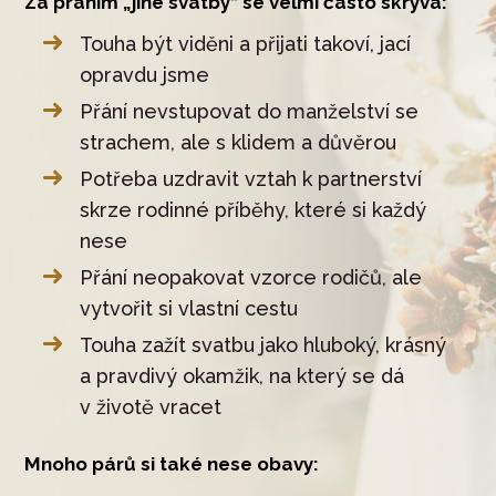
Za přáním „jiné svatby“ se velmi často skrývá:
Touha být viděni a přijati takoví, jací
opravdu jsme
Přání nevstupovat do manželství se
strachem, ale s klidem a důvěrou
Potřeba uzdravit vztah k partnerství
skrze rodinné příběhy, které si každý
nese
Přání neopakovat vzorce rodičů, ale
vytvořit si vlastní cestu
Touha zažít svatbu jako hluboký, krásný
a pravdivý okamžik, na který se dá
v životě vracet
Mnoho párů si také nese obavy: