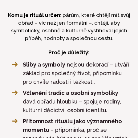
Komu je rituál určen
: párům, které chtějí mít svůj
obřad – víc než jen formální –, chtějí, aby
symbolicky, osobně a kulturně vystihoval jejich
příběh, hodnoty a společnou cestu.
Proč je důležitý:
Sliby a symboly
nejsou dekorací – utváří
základ pro společný život, připomínku
pro chvíle radosti i těžkosti.
Včlenění tradic a osobní symboliky
dává obřadu hloubku – spojuje rodiny,
kulturní dědictví, osobní identitu.
Přítomnost rituálu jako významného
momentu
– připomínka, proč se