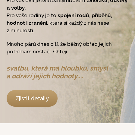
Pro vás dva je svatba symbolem
závazku, důvěry
a volby.
Pro vaše rodiny je to
spojení rodů, příběhů,
hodnot i zranění,
která si každý z nás nese
z minulosti.
Mnoho párů dnes cítí, že běžný obřad jejich
potřebám nestačí. Chtějí
svatbu, která má hloubku, smysl
a odráží jejich hodnoty....
Zjistit detaily