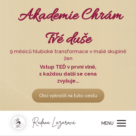
Akademie Chrám
Tvé duše
9 měsíců hluboké transformace v malé skupině
žen
Vstup TEĎ v první vlně,
s každou další se cena
zvyšuje...
Chci vykročit na tuto cestu
MENU