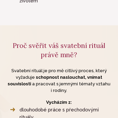
životem
Proč svěřit váš svatební rituál
právě mně?
Svatební rituál je pro mě citlivý proces, který
vyžaduje
schopnost naslouchat, vnímat
souvislosti
a pracovat s jemnými tématy vztahu
i rodiny.
Vycházím z:
dlouhodobé práce s přechodovými
rituály