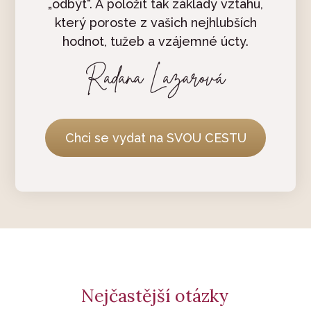
„odbýt“. A položit tak základy vztahu,
který poroste z vašich nejhlubších
hodnot, tužeb a vzájemné úcty.
Chci se vydat na SVOU CESTU
Nejčastější otázky