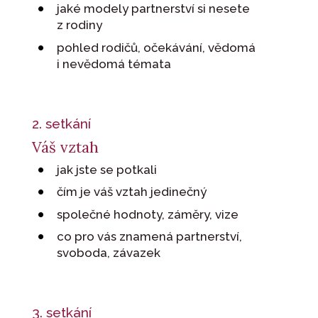
jaké modely partnerství si nesete
z rodiny
pohled rodičů, očekávání, vědomá
i nevědomá témata
2. setkání
Váš vztah
jak jste se potkali
čím je váš vztah jedinečný
společné hodnoty, záměry, vize
co pro vás znamená partnerství,
svoboda, závazek
3. setkání