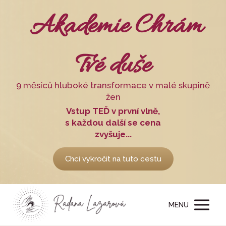
Akademie Chrám
Tvé duše
9 měsíců hluboké transformace v malé skupině
žen
Vstup TEĎ v první vlně,
s každou další se cena
zvyšuje...
Chci vykročit na tuto cestu
MENU