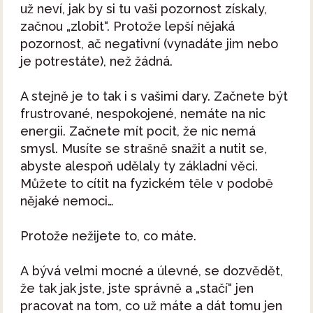
už neví, jak by si tu vaši pozornost získaly,
začnou „zlobit“. Protože lepší nějaká
pozornost, ač negativní (vynadáte jim nebo
je potrestáte), než žádná.
A stejně je to tak i s vašimi dary. Začnete být
frustrované, nespokojené, nemáte na nic
energii. Začnete mít pocit, že nic nemá
smysl. Musíte se strašně snažit a nutit se,
abyste alespoň udělaly ty základní věci.
Můžete to cítit na fyzickém těle v podobě
nějaké nemoci…
Protože nežijete to, co máte.
A bývá velmi mocné a úlevné, se dozvědět,
že tak jak jste, jste správně a „stačí“ jen
pracovat na tom, co už máte a dát tomu jen