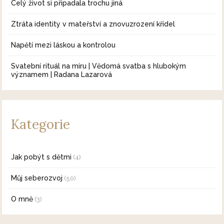
Celý život si připadala trochu jiná
Ztráta identity v mateřství a znovuzrození křídel
Napětí mezi láskou a kontrolou
Svatební rituál na míru | Vědomá svatba s hlubokým
významem | Radana Lazarová
Kategorie
Jak pobýt s dětmi
(4)
Můj seberozvoj
(50)
O mně
(3)