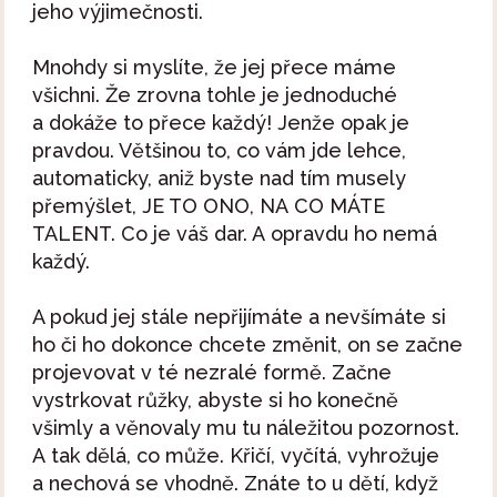
jeho výjimečnosti.
Mnohdy si myslíte, že jej přece máme
všichni. Že zrovna tohle je jednoduché
a dokáže to přece každý! Jenže opak je
pravdou. Většinou to, co vám jde lehce,
automaticky, aniž byste nad tím musely
přemýšlet, JE TO ONO, NA CO MÁTE
TALENT. Co je váš dar. A opravdu ho nemá
každý.
A pokud jej stále nepřijímáte a nevšímáte si
ho či ho dokonce chcete změnit, on se začne
projevovat v té nezralé formě. Začne
vystrkovat růžky, abyste si ho konečně
všimly a věnovaly mu tu náležitou pozornost.
A tak dělá, co může. Křičí, vyčítá, vyhrožuje
a nechová se vhodně. Znáte to u dětí, když