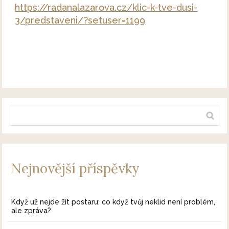
https://radanalazarova.cz/klic-k-tve-dusi-
3/predstaveni/?setuser=1199
Nejnovější příspěvky
Když už nejde žít postaru: co když tvůj neklid není problém,
ale zpráva?