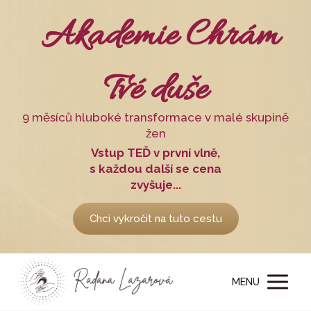
Akademie Chrám
Tvé duše
9 měsíců hluboké transformace v malé skupině
žen
Vstup TEĎ v první vlně,
s každou další se cena
zvyšuje...
Chci vykročit na tuto cestu
MENU