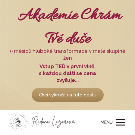
Akademie Chrám
Tvé duše
9 měsíců hluboké transformace v malé skupině
žen
Vstup TEĎ v první vlně,
s každou další se cena
zvyšuje...
Chci vykročit na tuto cestu
MENU