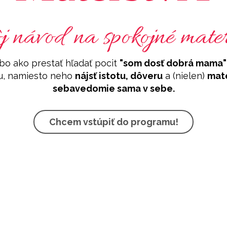
 návod na spokojné mater
lebo ako prestať hľadať pocit
"som dosť dobrá mama"
u, namiesto neho
nájsť istotu, dôveru
a (nielen)
mat
sebavedomie sama v sebe.
Chcem vstúpiť do programu!