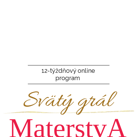
12-týždňový online
program
Svätý grál
MaterstvA