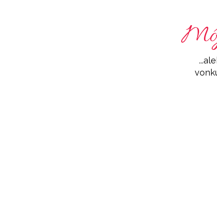
Môj
...a
vonk