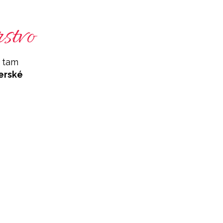
stvo
tam
erské