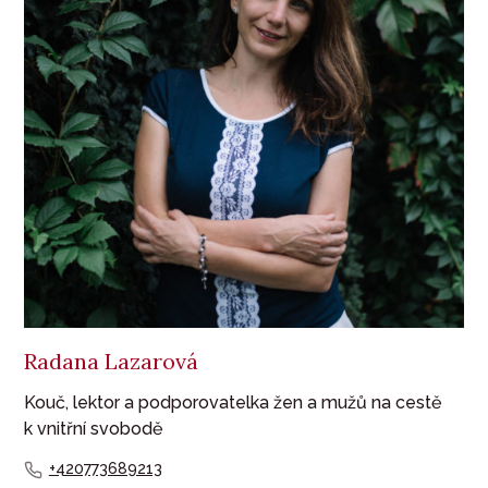
Radana Lazarová
Kouč, lektor a podporovatelka žen a mužů na cestě
k vnitřní svobodě
+420773689213