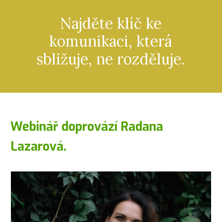
Najděte klíč ke
komunikaci, která
sbližuje, ne rozděluje.
Webinář doprovází Radana
Lazarová.