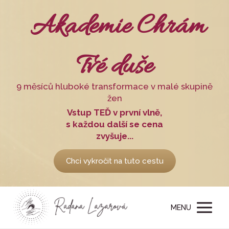
Akademie Chrám
Tvé duše
9 měsíců hluboké transformace v malé skupině
žen
Vstup TEĎ v první vlně,
s každou další se cena
zvyšuje...
Chci vykročit na tuto cestu
MENU